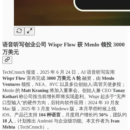
语音听写创业公司 Wispr Flow 获 Menlo 领投 3000
万美元
TechCrunch 报道，2025 年 6 月 24 日，AI 语音听写应用
Wispr Flow
宣布完成
3000 万美元 A 轮
融资，由
Menlo
Ventures
领投，NEA、8VC 以及多位创始人/高管天使参投；
Menlo 的
Matt Kraning
将加入董事会。创始人兼 CEO
Tanay
Kothari
称公司按当前增长即将实现盈利。Wispr 起步于“无声
口型输入”的硬件方向，后转向软件应用：2024 年 10 月发
Mac 版，2025 年 3 月发 Windows 版，本月早些时候上线
iOS。产品已支持
104 种语言
，月度用户增长约
50%
，团队约
18 人
，计划推出 Android 与企业级功能。本文作者为
Ivan
Mehta
（TechCrunch）。