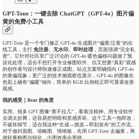
GPT-Tone：一键去除 ChatGPT（GPT-4o）图片偏
黄的免费小工具
GPT-Tone 是一个专门修正 GPT-4o 生成图片“偏黄/泛黄”的在
线工具，主打
免注册、无水印、即时处理
，页面强调“完全私
密”。它针对社区里广泛讨论的 GPT-4o 暖色偏移问题做了预
设化处理，适合不想打开专业修图软件、但又想要“真彩”观感
的创作者与设计师快速修正成图。站点文案明确指向 GPT-4o
的黄偏现象；更广泛的技术侧观察也显示，GPT-4o 的图像在
色彩上确有“偏暖”倾向，简单的 RGB 比例校正即可显著改善
观感。
我的感受｜Bear 的角度
实用。很多 GPT 图像“黄不拉几”，看着没精神。用专业软件
去调太折腾，还容易把明暗和质感弄坏。这个工具一拖即改，
不破坏细节，适合我这种“生成→挑选→即刻发布”的工作流。
对于做封面图、缩略图、情绪板，先用 GPT-Tone 去偏黄，再
做轻量构图与锐化，出图效率会更稳。