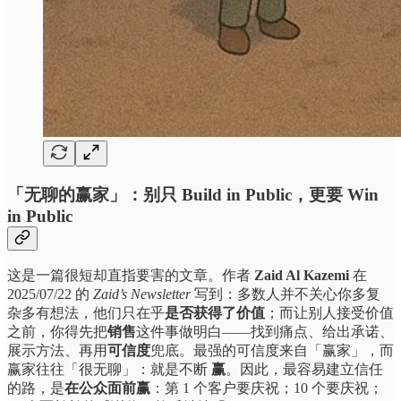
「无聊的赢家」：别只 Build in Public，更要 Win
in Public
这是一篇很短却直指要害的文章。作者
Zaid Al Kazemi
在
2025/07/22 的
Zaid’s Newsletter
写到：多数人并不关心你多复
杂多有想法，他们只在乎
是否获得了价值
；而让别人接受价值
之前，你得先把
销售
这件事做明白——找到痛点、给出承诺、
展示方法、再用
可信度
兜底。最强的可信度来自「赢家」，而
赢家往往「很无聊」：就是不断
赢
。因此，最容易建立信任
的路，是
在公众面前赢
：第 1 个客户要庆祝；10 个要庆祝；