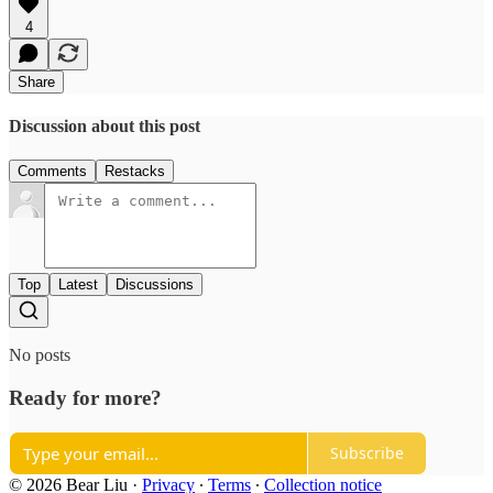
4
Share
Discussion about this post
Comments
Restacks
Top
Latest
Discussions
No posts
Ready for more?
Subscribe
© 2026 Bear Liu
·
Privacy
∙
Terms
∙
Collection notice