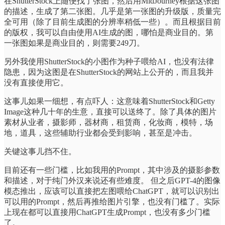
在ShutterStock上随便找了张图，然后用MidJourney根据这张图
的描述，生成了第二张图。几乎是第一张图的升级版，质量完
全可用（除了目前生成图的分辨率稍低一些）。而且根据目前
的版权，我可以自由使用AI生成的图，哪怕是商业目的。第
一张图如果是商业目的，则需要249刀。
另外我使用ShutterStock的小图作为种子喂给AI，也没有法律
隐患，因为这图是在ShutterStock的网站上公开的，而且我并
没有直接使用它。
这事儿如果一细想，有点吓人：这意味着ShutterStock和Getty
Image这种几十年的生意，直接可以送终了。除了具体的图片
素材从业者，摄影师，器材商，租赁商，化妆商，模特，场
地，道具，这些辅助行业都会受到影响，甚至是冲击。
关键这事儿挡不住。
目前还有一些门槛，比如我用的Prompt，其中涉及的摄影参数
和描述，对于纯门外汉来说还有些难度。 但之后GPT-4的图像
模态推出，应该可以直接把左图喂给ChatGPT，就可以识别出
可以用的Prompt，然后再推给图片引擎，也没有门槛了。实际
上现在都可以直接用ChatGPT生成Prompt，也没有多少门槛
了。