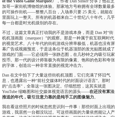
of the Video Game Marquee
》，作者 Dan Sinker 分享了他在芝
加哥一家街机博物馆的体验。那家地方号称拥有全球数量最多
的可操作街机——整整八百台，入场券只要 25 美元，就能在
里面玩上一整天。所有的机器都来自二十世纪八十年代，几乎
每一台都是时光机级别的存在。
不过，这篇文章真正打动我的不是游戏本身，而是 Dan 对“街
机机顶画面（marquee）”的观察。那是一种属于前互联网时代
的视觉艺术。八十年代的街机游戏分辨率极低，机器也没有屏
幕广告或视频预览，于是这条位于机器顶部的发光贴图就成了
游戏的门面——它必须用一张静态图，在几秒钟之内吸引玩家
投币。那一代的设计师靠极为有限的像素、饱和的色彩和夸张
的字体，创造出一种非常直接的视觉冲击力。
Dan 在文中拍下了大量这些街机机顶图，它们充满了怀旧气
息，也透露出一种“前社交媒体时代的封面设计语言”。那时
的“点击率”，全靠这一张图决定。仔细想想，这其实就是
YouTube 缩略图和社交媒体视觉语言的源头——
在还没有算法
推送的年代，吸引注意力靠的是纯手工的图像魅力
。
我在看这些照片的时候忽然意识到一件事：那些封面上出现的
游戏，我居然一台都没玩过。可这些画面的力量依然能让人产