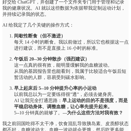
好交给 ChatGPT，并创建了一个文件夹专门用于管理和记录
我的健康状况。AI 就以这些数据为依据帮我定制运动计划，
并持续记录我的状态。
AI 给我定了几个关键的操作方式：
间歇性断食（但不激进）
每天 14 小时的断食。我以前做过，所以它也根据这一点
进行建议，而不是直接上 16 小时的标准。
午饭后 20--30 分钟散步（强烈建议）
这一点真的很有效，能明显缓解我的血糖波动。
从我的基因报告里也能看到，我属于比较适合午饭后短
暂活动的人群，容易受到碳水影响。
早上起床后 5--10 分钟提升心率的小运动
以前我总以为一定要练得很”透”，必须去健身房。
AI 让我完全打通思路：
早上运动的目的不是强度，而是
平稳启动身体、调整血糖，让心率先提升起来。
5--10 分钟真的就够了。---
为什么这些方法对我有效？
我之前回国吃得不太干净，饮食混乱导致胰岛素、皮质醇状态
都不好，血糖波动大。血糖一波动就会更饿，然后吃更多能