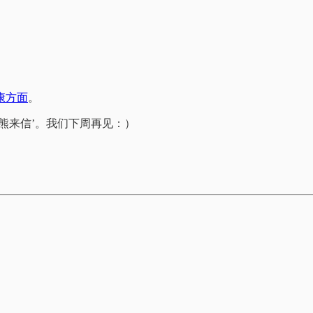
。
康方面
。
熊来信’。我们下周再见：）