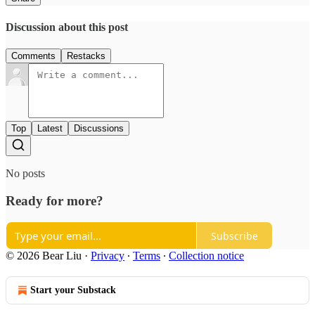
Discussion about this post
Comments
Restacks
Top
Latest
Discussions
No posts
Ready for more?
Subscribe
© 2026 Bear Liu
·
Privacy
∙
Terms
∙
Collection notice
Start your Substack