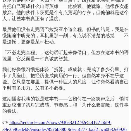
这本书讲的不是「人如何征服自然」。Bryson 从头到尾都没
有把自己写成什么山野英雄——他狼狈、他犹豫、他很多次想
放弃。他的伙伴卡茨更是个有点荒诞的存在，但偏偏就是这个
人，让整本书真正有了温度。
最后他们没有走完阿巴拉契亚小道全程。但书的结尾，我是在
慢跑途中听完的，耳机里那一刻，有点说不清楚的感觉——不
是遗憾，更像是某种松动。
「不必走完全程」，这句话听起来像借口，但放在这本书的语
境里，它反而是一种真诚的智慧。
我们好像很习惯把体验「折算」成成就：完成了多少公里、打
卡了几座山、把经历变成简历的一行。但自然本身不在乎这
些。它只是在那里，提供一种巨大的尺度，让你突然看清自己
平时有多用力、又有多不必要。
这期播客我聊的就是这本书——它如何在一路笑声之后，悄悄
重新校准了我对完成感、节奏感，和「为什么要冒险」这件事
的看法。
👉
https://redcircle.com/shows/936a3212-92e5-41c7-b6f9-
39e3596adeb8/episodes/8576b380-9dec-4277-ba22-5ca0b32e6926