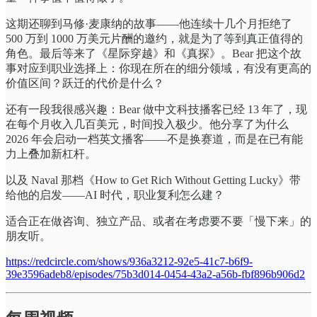
这期还聊到马修·麦康纳的故事——他连续十几个月拒绝了
500 万到 1000 万美元片酬的邀约，就是为了等到真正值得的
角色。最后等来了《星际穿越》和《真探》。Bear 把这个故
事对应到职业选择上：你现在所在的细分领域，有没有更高的
价值区间？跃迁的代价是什么？
还有一段我很感兴趣：Bear 做中文科技播客已经 13 年了，现
在每个月收入几百美元，时间投入极少。他分享了为什么
2026 年会启动一档英文播客——不是换赛道，而是在已有能
力上叠加新杠杆。
以及 Naval 那档《How to Get Rich Without Getting Lucky》带
给他的启发——AI 时代，职业复利怎么建？
适合正在做咨询、独立产品、或者在考虑要不要「慢下来」的
朋友听。
https://redcircle.com/shows/936a3212-92e5-41c7-b6f9-
39e3596adeb8/episodes/75b3d014-0454-43a2-a56b-fbf896b906d2