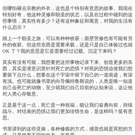
但哪怕褪去宗教的外衣，这也是个特别有意思的故事。我现在
特别好奇，他这种灵修和朝圣的状态，以及在过程中碰到的这
些事情，真实性有多少？还有这种象征和寓意，对我的生活有
什么启示？
踏上一个朝圣之旅，可以有种种收获；面壁苦修也有可能有另
外的收获。但这些东西是需要承载，还是只是自己体验过也就
OK 了？我的意思是它是需要经过记载、沉淀下来吗？
其实有没有可能，我想要把这些事物记录下来、创造更多的东
西，其实是潜意识里针对死亡的恐惧？对死的恐惧迫使我们想
要留下点什么，想要在这个宇宙中留下自己的一道痕迹，有深
有浅。也可能就像书里的向导佩特鲁斯说的，人类是唯一知道
自己会死亡的动物，至少就我们自己目前的认知来说，这让他
对人类心存敬意。
正是基于这一点，死亡是一种祝福，能让我们奋勇向前，持续
战斗。对结束的恐惧让我们更加珍惜生命，是这样吗？挺有意
思。
书里讲到的这些灵操，各种修炼的方式，感觉也就是冥想的方