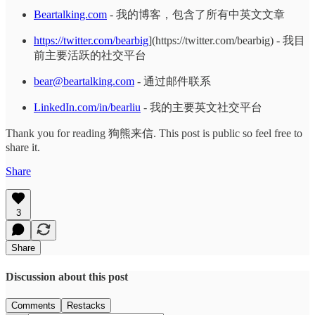
Beartalking.com
- 我的博客，包含了所有中英文文章
https://twitter.com/bearbig
](https://twitter.com/bearbig) - 我目
前主要活跃的社交平台
bear@beartalking.com
- 通过邮件联系
LinkedIn.com/in/bearliu
- 我的主要英文社交平台
Thank you for reading 狗熊来信. This post is public so feel free to
share it.
Share
3
Share
Discussion about this post
Comments
Restacks