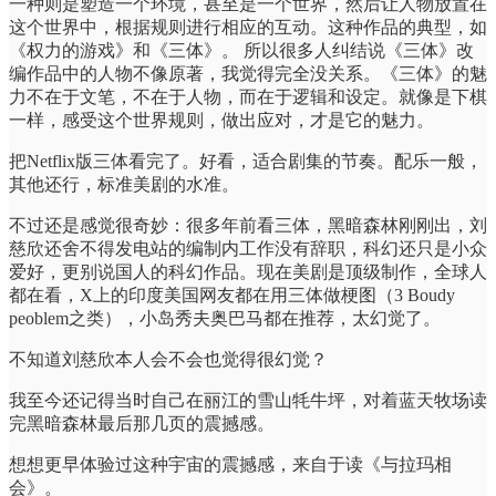
一种则是塑造一个环境，甚至是一个世界，然后让人物放置在
这个世界中，根据规则进行相应的互动。这种作品的典型，如
《权力的游戏》和《三体》。 所以很多人纠结说《三体》改
编作品中的人物不像原著，我觉得完全没关系。《三体》的魅
力不在于文笔，不在于人物，而在于逻辑和设定。就像是下棋
一样，感受这个世界规则，做出应对，才是它的魅力。
把Netflix版三体看完了。好看，适合剧集的节奏。配乐一般，
其他还行，标准美剧的水准。
不过还是感觉很奇妙：很多年前看三体，黑暗森林刚刚出，刘
慈欣还舍不得发电站的编制内工作没有辞职，科幻还只是小众
爱好，更别说国人的科幻作品。现在美剧是顶级制作，全球人
都在看，X上的印度美国网友都在用三体做梗图（3 Boudy
peoblem之类），小岛秀夫奥巴马都在推荐，太幻觉了。
不知道刘慈欣本人会不会也觉得很幻觉？
我至今还记得当时自己在丽江的雪山牦牛坪，对着蓝天牧场读
完黑暗森林最后那几页的震撼感。
想想更早体验过这种宇宙的震撼感，来自于读《与拉玛相
会》。