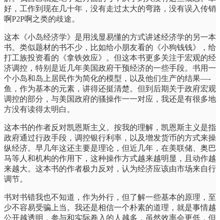
好，工作到现在几十年，没有走过太大的弯路，没有误入传销
啊P2P啊之类的歧途。
这本《小岛经济学》是用浅显易懂的方式讲述经济学的另一本
书。类似题材的书不少，比如给小朋友看的《小狗钱钱》，给
打工族投资看的《拿铁效应》。但这本书更多关注于宏观的经
济调控，特别是近几年美国政府干预经济的一些手段。书用一
个小岛和岛上居民作为简化的模型，以及他们生产的结果—-
鱼，作为基本的元素，讲得还挺清楚。但到后期关于政府宏观
调控的部分，与美国政府的骚操作一一对应，我还是有很多地
方没有读得太明白。
这本书的作者反对凯恩斯主义。按我的理解，凯恩斯主义是指
政府通过行政手段，调控银行利率，以及增发货币的方式来操
纵经济。早几年这还主要是理论，但近几年，在美联储、奥巴
马等人和机构的作用下，这种操作方式越来越明显，且动作越
来越大。这本书的作者极力反对，认为经济应该由市场来自行
调节。
书对书错我也不知道，作为外行，但了解一些基本的原理，至
少不容易受骗上当。我还是相信一个朴素的道理，就是事情越
公开越透明，参与和实际卷入的人越多，虽然效率会更低，但