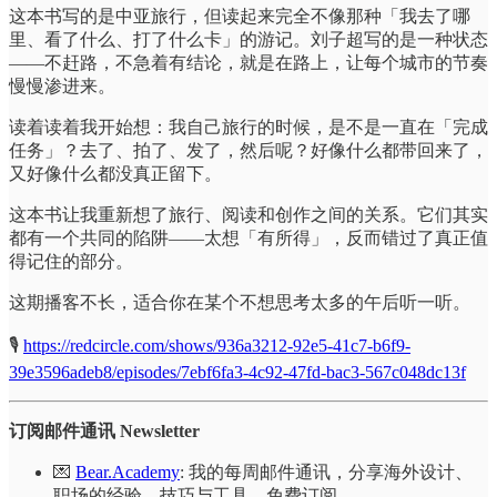
这本书写的是中亚旅行，但读起来完全不像那种「我去了哪
里、看了什么、打了什么卡」的游记。刘子超写的是一种状态
——不赶路，不急着有结论，就是在路上，让每个城市的节奏
慢慢渗进来。
读着读着我开始想：我自己旅行的时候，是不是一直在「完成
任务」？去了、拍了、发了，然后呢？好像什么都带回来了，
又好像什么都没真正留下。
这本书让我重新想了旅行、阅读和创作之间的关系。它们其实
都有一个共同的陷阱——太想「有所得」，反而错过了真正值
得记住的部分。
这期播客不长，适合你在某个不想思考太多的午后听一听。
🎙️
https://redcircle.com/shows/936a3212-92e5-41c7-b6f9-
39e3596adeb8/episodes/7ebf6fa3-4c92-47fd-bac3-567c048dc13f
订阅邮件通讯 Newsletter
💌
Bear.Academy
: 我的每周邮件通讯，分享海外设计、
职场的经验、技巧与工具，免费订阅。