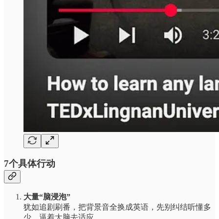
7个具体行动
大量“脑浸泡”
犹如追剧刷番，把背景音全换成英语，先别纠结听懂多
少，逼着大脑去适应。