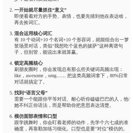
一开始就尽量抓住“意义”
即便看着对方的手势、表情，也要先猜到他在表达啥，
再去捡词汇。
混合运用核心词汇
有 10 个动词+10 个名词+10 个形容词，就能组合出一箩
筐场景对话，类似“我想吃个蓝色的披萨”这种离谱句
子，但别管，能说出来就算赢。
锁定高频核心
刷朋友圈时，你会发现总有那么些关键词高频出现：
like，awesome，omg…… 把这类高频词拿下，80%日常
对话就搞定了。
找到“语言父母”
需要一个能跟你平等对话、耐心听你磕磕巴巴的人，他/
她不纠正你语法，而是帮助你把意思表达清楚。
模仿面部表情和口型
跟学跳舞时，你会盯着老师的动作，先学个六七成的准
确度，再靠勤加练习细化。口型也是要“对位”模仿的。