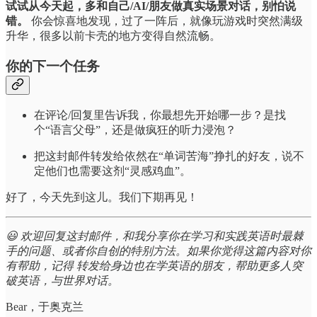
试试从今天起，多和自己/AI/朋友做真实场景对话，别怕说
错。
你会惊喜地发现，过了一阵后，就像玩游戏时突然满级
升华，很多以前卡壳的地方变得自然流畅。
你的下一个任务
在评论/回复里告诉我，你最想先开始哪一步？是找
个“语言父母”，还是做疯狂的听力浸泡？
把这封邮件转发给依然在“单词苦海”挣扎的好友，说不
定他们也需要这剂“灵感鸡血”。
好了，今天先到这儿。我们下期再见！
😃 欢迎回复这封邮件，和我分享你在学习和实践英语时最棘
手的问题、或者你自创的特别方法。如果你觉得这篇内容对你
有帮助，记得 转发给身边也在学英语的朋友，帮助更多人突
破英语，与世界对话。
Bear，于奥克兰