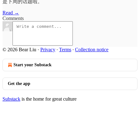
是下周的话题啦。
Read →
Comments
© 2026 Bear Liu
·
Privacy
∙
Terms
∙
Collection notice
Start your Substack
Get the app
Substack
is the home for great culture